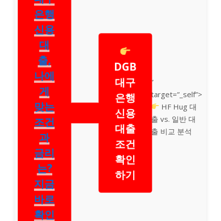
은행
신용
대
출,
DGB
나에
대구
”
게
target=”_self”>
은행
맞는
HF Hug 대
신용
출 vs. 일반 대
조건
대출
출 비교 분석
과
조건
금리
확인
는?
하기
지금
바로
확인