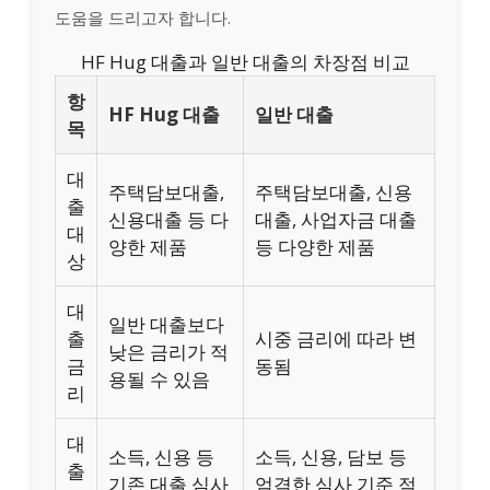
도움을 드리고자 합니다.
HF Hug 대출과 일반 대출의 차장점 비교
항
HF Hug 대출
일반 대출
목
대
주택담보대출,
주택담보대출, 신용
출
신용대출 등 다
대출, 사업자금 대출
대
양한 제품
등 다양한 제품
상
대
일반 대출보다
출
시중 금리에 따라 변
낮은 금리가 적
금
동됨
용될 수 있음
리
대
소득, 신용 등
소득, 신용, 담보 등
출
기존 대출 심사
엄격한 심사 기준 적