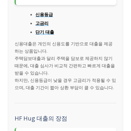
신용등급
고금리
단기 대출
신용대출은 개인의 신용도를 기반으로 대출을 제공
하는 상품입니다.
주택담보대출과 달리 주택을 담보로 제공하지 않기
때문에, 대출 심사가 비교적 간편하고 빠르게 대출을
받을 수 있습니다.
하지만, 신용등급이 낮을 경우 고금리가 적용될 수 있
으며, 대출 기간이 짧아 상환 부담이 클 수 있습니다.
HF Hug 대출의 장점