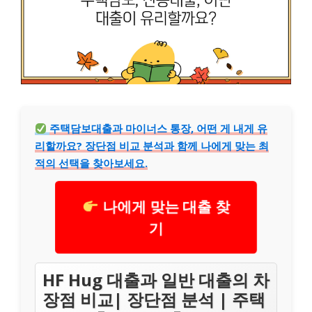
주택담보대출과 마이너스 통장, 어떤 게 내게 유
리할까요? 장단점 비교 분석과 함께 나에게 맞는 최
적의 선택을 찾아보세요.
나에게 맞는 대출 찾
기
HF Hug 대출과 일반 대출의 차
장점 비교| 장단점 분석 | 주택