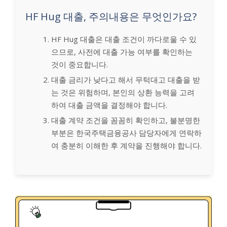
HF Hug 대출, 주의내용은 무엇인가요?
HF Hug 대출은 대출 조건이 까다로울 수 있
으므로, 사전에 대출 가능 여부를 확인하는
것이 중요합니다.
대출 금리가 낮다고 해서 무턱대고 대출을 받
는 것은 위험하며, 본인의 상환 능력을 고려
하여 대출 금액을 결정해야 합니다.
대출 계약 조건을 꼼꼼히 확인하고, 불분명한
부분은 한국주택금융공사 담당자에게 연락하
여 충분히 이해한 후 계약을 진행해야 합니다.