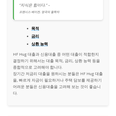
“지식은 힘이다.” –
프랜시스 베이컨, 영국의 철학자
목적
금리
상환 능력
HF Hug 대출과 신용대출 중 어떤 대출이 적합한지
결정하기 위해서는 대출 목적, 금리, 상환 능력 등을
종합적으로 고려해야 합니다.
장기간 저금리 대출을 원하시는 분들은 HF Hug 대출
을, 빠르게 자금이 필요하거나 주택 담보를 제공하기
어려운 분들은 신용대출을 고려해 보는 것이 좋습니
다.