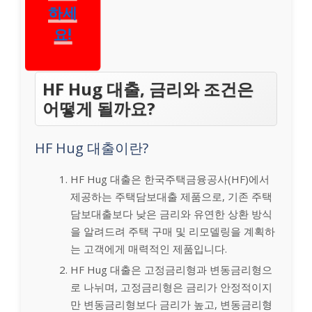
하세
요!
HF Hug 대출, 금리와 조건은
어떻게 될까요?
HF Hug 대출이란?
HF Hug 대출은 한국주택금융공사(HF)에서
제공하는 주택담보대출 제품으로, 기존 주택
담보대출보다 낮은 금리와 유연한 상환 방식
을 알려드려 주택 구매 및 리모델링을 계획하
는 고객에게 매력적인 제품입니다.
HF Hug 대출은 고정금리형과 변동금리형으
로 나뉘며, 고정금리형은 금리가 안정적이지
만 변동금리형보다 금리가 높고, 변동금리형