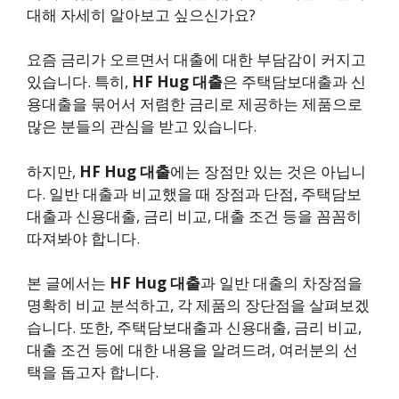
대해 자세히 알아보고 싶으신가요?
요즘 금리가 오르면서 대출에 대한 부담감이 커지고
있습니다. 특히,
HF Hug 대출
은 주택담보대출과 신
용대출을 묶어서 저렴한 금리로 제공하는 제품으로
많은 분들의 관심을 받고 있습니다.
하지만,
HF Hug 대출
에는 장점만 있는 것은 아닙니
다. 일반 대출과 비교했을 때 장점과 단점, 주택담보
대출과 신용대출, 금리 비교, 대출 조건 등을 꼼꼼히
따져봐야 합니다.
본 글에서는
HF Hug 대출
과 일반 대출의 차장점을
명확히 비교 분석하고, 각 제품의 장단점을 살펴보겠
습니다. 또한, 주택담보대출과 신용대출, 금리 비교,
대출 조건 등에 대한 내용을 알려드려, 여러분의 선
택을 돕고자 합니다.