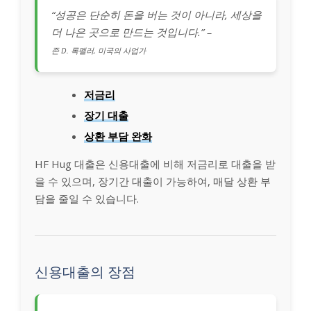
“성공은 단순히 돈을 버는 것이 아니라, 세상을
더 나은 곳으로 만드는 것입니다.” –
존 D. 록펠러, 미국의 사업가
저금리
장기 대출
상환 부담 완화
HF Hug 대출은 신용대출에 비해 저금리로 대출을 받
을 수 있으며, 장기간 대출이 가능하여, 매달 상환 부
담을 줄일 수 있습니다.
신용대출의 장점