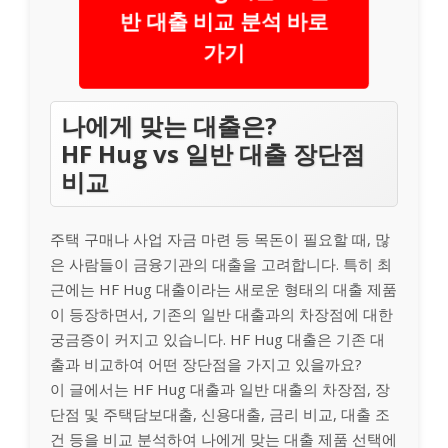
반 대출 비교 분석 바로
가기
나에게 맞는 대출은?
HF Hug vs 일반 대출 장단점
비교
주택 구매나 사업 자금 마련 등 목돈이 필요할 때, 많
은 사람들이 금융기관의 대출을 고려합니다. 특히 최
근에는 HF Hug 대출이라는 새로운 형태의 대출 제품
이 등장하면서, 기존의 일반 대출과의 차장점에 대한
궁금증이 커지고 있습니다. HF Hug 대출은 기존 대
출과 비교하여 어떤 장단점을 가지고 있을까요?
이 글에서는 HF Hug 대출과 일반 대출의 차장점, 장
단점 및 주택담보대출, 신용대출, 금리 비교, 대출 조
건 등을 비교 분석하여 나에게 맞는 대출 제품 선택에