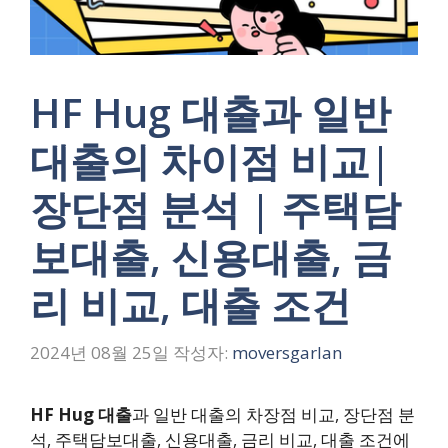
HF Hug 대출과 일반
대출의 차이점 비교|
장단점 분석 | 주택담
보대출, 신용대출, 금
리 비교, 대출 조건
2024년 08월 25일
작성자:
moversgarlan
HF Hug 대출
과 일반 대출의 차장점 비교, 장단점 분
석, 주택담보대출, 신용대출, 금리 비교, 대출 조건에