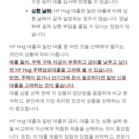
수준 등이 대출 심사에 반영될 수 있습니다.
상환 날짜:
HF Hug 대출은 일반 대출에 비해 상
환 날짜이 길게 설정되는 경우가 많습니다. 장날
짜에 걸쳐 상환 부담을 줄일 수 있다는 장점이 있
습니다.
HF Hug 대출과 일반 대출 중 어떤 것을 선택해야 할지는
개인의 상황에 따라 다릅니다.
예를 들어, 주택 구매 자금이 부족하고 금리를 낮추고 싶다
면 HF Hug 주택담보대출을 고려해 볼 수 있습니다.
반면, 주택이 없거나 단기간에 돈이 필요하다면 일반 신용
대출을 고려하는 것이 좋습니다.
대출 상품 선택 전에 각 상품의 장단점을 꼼꼼하게 비교 분
석하고, 본인에게 가장 유리한 조건의 상품을 선택하는 것
이 중요합니다.
HF Hug 대출과 일반 대출의 금리, 대출 조건, 상환 날짜 등
을 비교하여 자신에게 적합한 제품을 선택하는 것이 중요합
니다. 또한, 각 대출 제품의 장점과 단점을 파악하고, 전문가