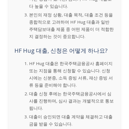
다 높을 수 있습니다.
본인의 재정 상황, 대출 목적, 대출 조건 등을
종합적으로 고려하여 HF Hug 대출과 일반
주택담보대출 제품 중 어떤 제품이 더 적합한
지 결정하는 것이 중요합니다.
HF Hug 대출, 신청은 어떻게 하나요?
HF Hug 대출은 한국주택금융공사 홈페이지
또는 지점을 통해 신청할 수 있습니다. 신청
시에는 신분증, 소득 증빙 서류, 재산 증빙 서
류 등을 준비해야 합니다.
대출 신청 후에는 한국주택금융공사에서 심
사를 진행하며, 심사 결과는 개별적으로 통보
됩니다.
대출이 승인되면 대출 계약을 체결하고 대출
금을 받을 수 있습니다.