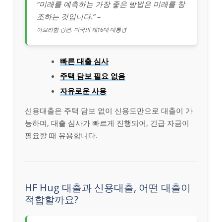
“미래를 예측하는 가장 좋은 방법은 미래를 창
조하는 것입니다.” –
아브라함 링컨, 미국의 제16대 대통령
빠른 대출 심사
주택 담보 필요 없음
자유로운 사용
신용대출은 주택 담보 없이 신용도만으로 대출이 가
능하며, 대출 심사가 빠르게 진행되어, 긴급 자금이
필요할 때 유용합니다.
HF Hug 대출과 신용대출, 어떤 대출이
적합할까요?