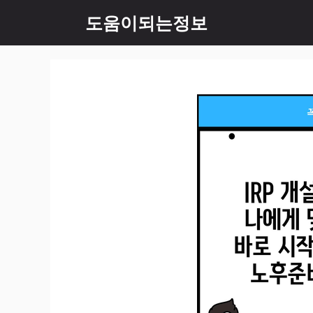
컨
도움이되는정보
텐
츠
로
건
너
뛰
기