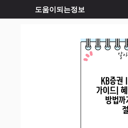
컨
도움이되는정보
텐
츠
로
건
너
뛰
기