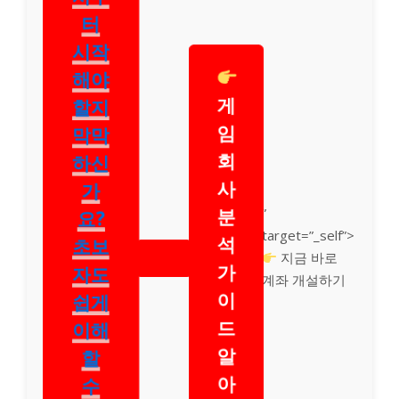
터
시작
해야
게
할지
임
막막
회
하신
사
가
분
”
요?
target=”_self”>
석
초보
지금 바로
가
자도
계좌 개설하기
이
쉽게
드
이해
알
할
아
수