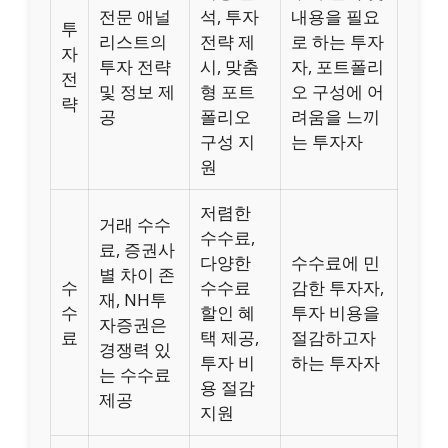
전문 애널
석, 투자
내용을 필요
투
리스트의
전략 제
로 하는 투자
자
투자 전략
시, 맞춤
자, 포트폴리
전
및 정보 제
형 포트
오 구성에 어
략
공
폴리오
려움을 느끼
구성 지
는 투자자
원
저렴한
거래 수수
수수료,
료, 증권사
다양한
수수료에 민
별 차이 존
수
수수료
감한 투자자,
재, NH투
수
할인 혜
투자 비용을
자증권은
료
택 제공,
절감하고자
경쟁력 있
투자 비
하는 투자자
는 수수료
용 절감
제공
지원