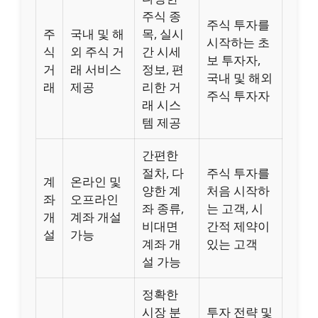
주식 종
주식 투자를
주
국내 및 해
목, 실시
시작하는 초
식
외 주식 거
간 시세
보 투자자,
거
래 서비스
정보, 편
국내 및 해외
래
제공
리한 거
주식 투자자
래 시스
템 제공
간편한
절차, 다
주식 투자를
계
온라인 및
양한 계
처음 시작하
좌
오프라인
좌 종류,
는 고객, 시
개
계좌 개설
비대면
간적 제약이
설
가능
계좌 개
있는 고객
설 가능
정확한
시장 분
투자 전략 및