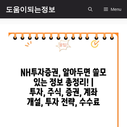
컨
도움이되는정보
Menu
텐
츠
로
건
너
뛰
기