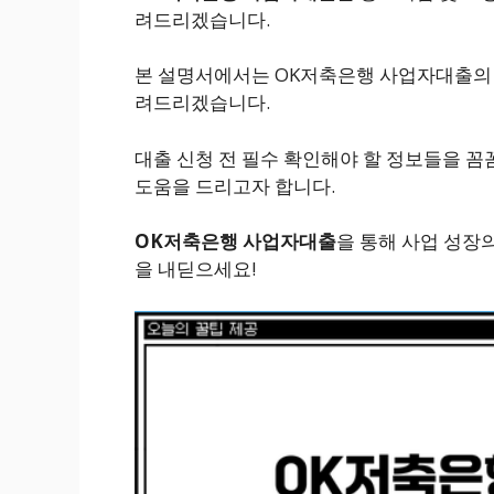
려드리겠습니다.
본 설명서에서는 OK저축은행 사업자대출
려드리겠습니다.
대출 신청 전 필수 확인해야 할 정보들을 꼼
도움을 드리고자 합니다.
OK저축은행 사업자대출
을 통해 사업 성장
을 내딛으세요!