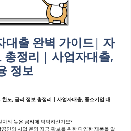
자대출 완벽 가이드| 자
보 총정리 | 사업자대출,
융 정보
한도, 금리 정보 총정리 | 사업자대출, 중소기업 대
 절차와 높은 금리에 막막하신가요?
상공인의 사업 운영 자금 확보를 위한 다양한 제품을 알