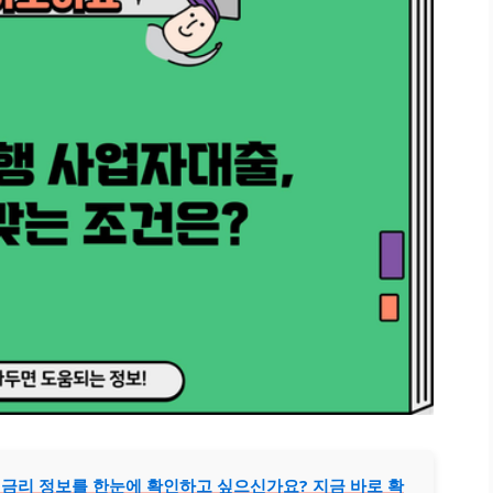
 금리 정보를 한눈에 확인하고 싶으신가요? 지금 바로 확