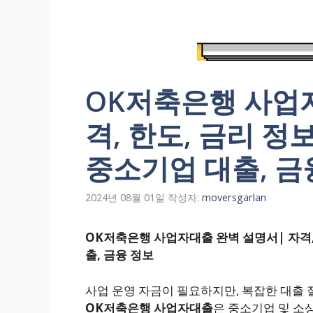
OK저축은행 사업
격, 한도, 금리 정
중소기업 대출, 금
2024년 08월 01일
작성자:
moversgarlan
OK저축은행 사업자대출 완벽 설명서| 자격, 
출, 금융 정보
사업 운영 자금이 필요하지만, 복잡한 대출
OK저축은행 사업자대출
은 중소기업 및 소