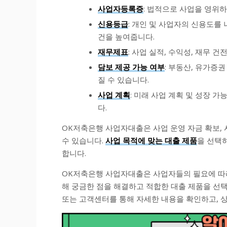
사업자등록증
: 법적으로 사업을 영위
신용등급
: 개인 및 사업자의 신용도를
건을 높여줍니다.
재무제표
: 사업 실적, 수익성, 재무 
담보 제공 가능 여부
: 부동산, 유가증
질 수 있습니다.
사업 계획
: 미래 사업 계획 및 성장 
다.
OK저축은행 사업자대출은 사업 운영 자금 확보, 
수 있습니다.
사업 목적에 맞는 대출 제품
을 선택
합니다.
OK저축은행 사업자대출은 사업자들의 필요에 따라
해 궁금한 점을 해결하고 적합한 대출 제품을 선
또는 고객센터를 통해 자세한 내용을 확인하고, 상