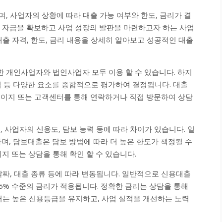
 사업자의 상황에 따라 대출 가능 여부와 한도, 금리가 결
 자금을 확보하고 사업 성장의 발판을 마련하고자 하는 사업
대출 자격, 한도, 금리 내용을 상세히 알아보고 성공적인 대출
한 개인사업자와 법인사업자 모두 이용 할 수 있습니다. 하지
능력 등 다양한 요소를 종합적으로 평가하여 결정됩니다. 대출
페이지 또는 고객센터를 통해 연락하거나 직접 방문하여 상담
 사업자의 신용도, 담보 능력 등에 따라 차이가 있습니다. 일
며, 담보대출은 담보 방법에 따라 더 높은 한도가 책정될 수
지 또는 상담을 통해 확인 할 수 있습니다.
짜, 대출 종류 등에 따라 변동됩니다. 일반적으로 신용대출
~15% 수준의 금리가 적용됩니다. 정확한 금리는 상담을 통해
서는 높은 신용등급을 유지하고, 사업 실적을 개선하는 노력