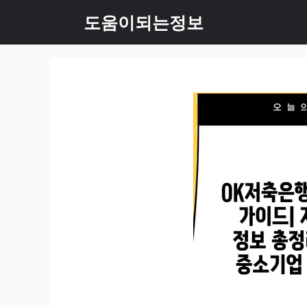
컨
도움이되는정보
텐
츠
로
건
너
뛰
기