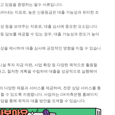
하고 있음을 증명하는 필수 서류입니다.
 나타내는 지표로, 높은 신용등급은 대출 가능성과 유리한 조
건전성 등을 보여주는 자료로, 대출 심사에 중요한 요소입니다.
권 등 담보를 제공할 수 있는 경우, 대출 가능성과 한도가 높아
가능성을 제시하여 대출 심사에 긍정적인 영향을 미칠 수 있습니
시설 투자 자금 마련, 사업 확장 등 다양한 목적으로 활용할
하고, 철저한 계획을 수립하여 대출을 성공적으로 실행해야
 다양한 제품과 서비스를 제공하며, 전문 상담 서비스를 통
택할 수 있도록 지원합니다. 사업자는 OK저축은행 홈페이지
담을 통해 최적의 대출 방안을 모색할 수 있습니다.