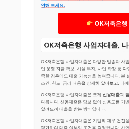
인해 보세요.
OK저축은행
OK저축은행 사업자대출, 나
OK저축은행 사업자대출은 다양한 업종과 사업
업 운영 자금 확보, 시설 투자, 사업 확장 등
족한 경우에도 대출 가능성을 높여줍니다. 본 
조건, 한도, 금리 내용을 상세히 알아보고, 
OK저축은행 사업자대출은 크게
신용대출
과
다릅니다. 신용대출은 담보 없이 신용도를 기반
알려드려 대출을 받는 방식입니다.
OK저축은행 사업자대출은 기업의 재무 건전성
평가하여 대출 여부와 조건을 결정합니다. 사업