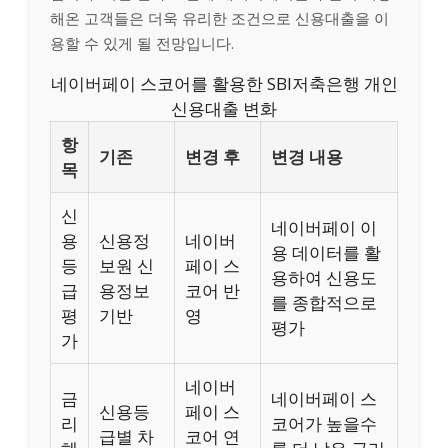
해온 고객들은 더욱 유리한 조건으로 신용대출을 이
용할 수 있게 될 전망입니다.
네이버페이 스코어를 활용한 SBI저축은행 개인
신용대출 변화
항
기존
변경 후
변경 내용
목
신
네이버페이 이
용
신용정
네이버
용 데이터를 활
등
보원 신
페이 스
용하여 신용도
급
용정보
코어 반
를 종합적으로
평
기반
영
평가
가
네이버
금
네이버페이 스
신용등
페이 스
리
코어가 높을수
급별 차
코어 연