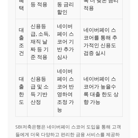
혜
록 더 낮은 금리
등 적용
동 금리
택
적용
할인
신용등
네이버
대
네이버페이 스
급, 소득,
페이 스
출
코어를 통해 추
재직 날
코어 기
조
가적인 신용도
짜 등 기
반 추가
건
검증 실시
준 적용
심사
네이버
대
신용등
페이 스
네이버페이 스
출
급 및 소
코어 반
코어가 높을수
한
득 기반
영하여
록 대출 한도 상
도
산정
조정 가
향 가능
능
SBI저축은행은 네이버페이 스코어 도입을 통해 고객
들에게 더욱 다양하고 편리한 금융 서비스를 제공하