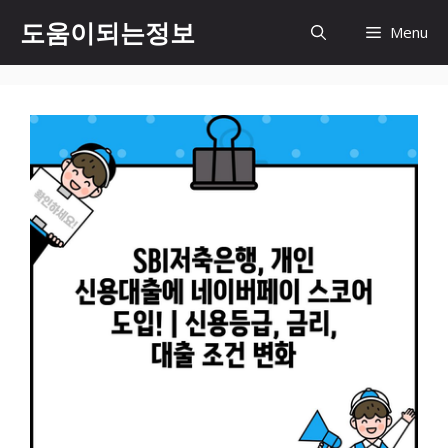
컨
도움이되는정보
Menu
텐
츠
로
건
너
뛰
기