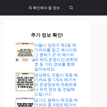
꼭 확인해야 할 정보
추가 정보 확인!
서울시 양천구 목2동 메
가커피를 찾고 계시다면
그 중에 5 곳 의 메가커
피 위치,운영시간,전화번
호 등 기타 정보를 함께
알아보세요.
경상북도 안동시 옥동 메
가커피 중 1개의 메가커
피 운영정보와 전화번호
나 위치 정보 등 전달해
드립니다.
경기도 평택시 독곡동 메
가커피 중 4개의 메가커