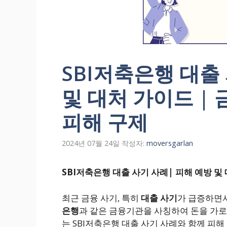
SBI저축은행 대출
및 대처 가이드 | 
피해 구제
2024년 07월 24일
작성자:
moversgarlan
SBI저축은행 대출 사기 사례| 피해 예방 및 
최근 금융 사기, 특히
대출 사기
가 급증하면서
은행
과 같은 금융기관을 사칭하여 돈을 가로
는 SBI저축은행 대출 사기 사례와 함께 피