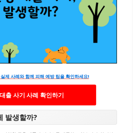
 실제 사례와 함께 피해 예방 팁을 확인하세요!
 대출 사기 사례 확인하기
게 발생할까?