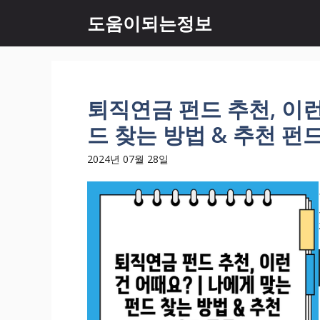
컨
도움이되는정보
텐
츠
로
건
너
퇴직연금 펀드 추천, 이런
뛰
드 찾는 방법 & 추천 펀
기
2024년 07월 28일