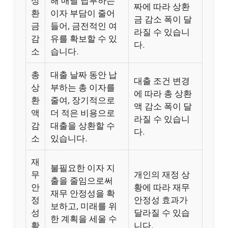
상
해 매달 납부하는
짜에 따라 상환
환
이자 부담이 줄어
금 감소 폭이 달
금
들어, 금전적인 여
라질 수 있습니
감
유를 확보할 수 있
다.
소
습니다.
총
대출 날짜 동안 납
대출 조건 변경
상
부하는 총 이자를
에 따라 총 상환
환
줄여, 장기적으로
액 감소 폭이 달
액
더 적은 비용으로
라질 수 있습니
감
대출을 상환할 수
다.
소
있습니다.
재
불필요한 이자 지
무
개인의 재정 상
출을 줄임으로써
안
황에 따라 재무
재무 안정성을 확
정
안정성 효과가
보하고, 미래를 위
성
달라질 수 있습
한 계획을 세울 수
확
니다.