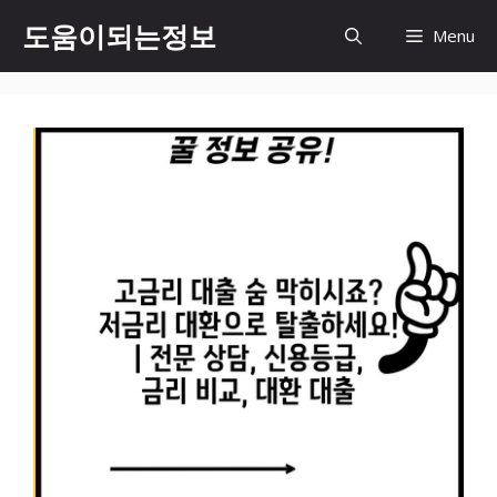
컨
도움이되는정보
Menu
텐
츠
로
건
너
뛰
기