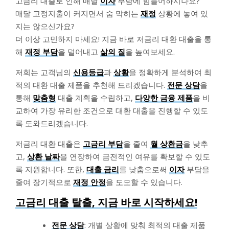
고금리 대출로 인해 매달
이자
부담에 힘들어하시나요?
매달 고정지출이 커지면서 숨 막히는
재정
상황에 놓여 있
지는 않으신가요?
더 이상 고민하지 마세요! 지금 바로 저금리 대환 대출을 통
해
재정 부담
을 덜어내고
삶의 질
을 높여보세요.
저희는 고객님의
신용등급
과
상황
을 정확하게 분석하여 최
적의 대환 대출 제품을 추천해 드리겠습니다.
전문 상담
을
통해
맞춤형
대출 계획을 수립하고,
다양한 금융 제품
을 비
교하여 가장 유리한 조건으로 대환 대출을 진행할 수 있도
록 도와드리겠습니다.
저금리 대환 대출은
고금리 부담
을 줄여
월 상환금
을 낮추
고,
상환 날짜
을 연장하여 금전적인 여유를 확보할 수 있도
록 지원합니다. 또한,
대출 금리
를 낮춤으로써
이자
부담을
줄여 장기적으로
재정 안정
을 도모할 수 있습니다.
고금리 대출 탈출, 지금 바로 시작하세요!
전문 상담
: 개별 상황에 맞춰 최적의 대출 제품