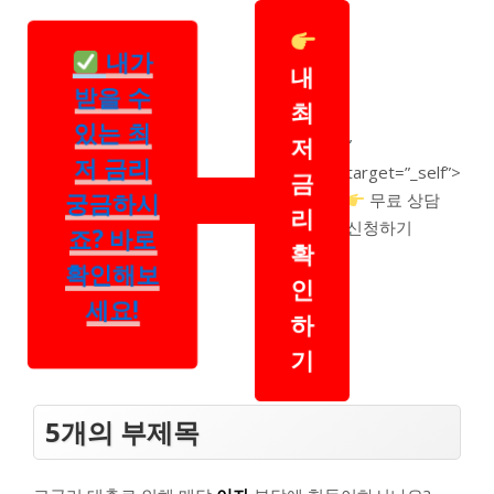
내가
내
받을 수
최
있는 최
저
”
저 금리
target=”_self”>
금
궁금하시
무료 상담
리
신청하기
죠? 바로
확
확인해보
인
세요!
하
기
5개의 부제목